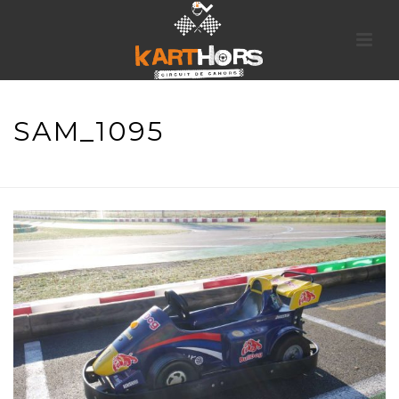
SAM_1095
ACCUEIL
»
CIRCUIT
»
SAM_1095